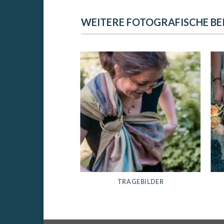
WEITERE FOTOGRAFISCHE BE
NBETT- UND
TRAGEBILDER
FOTOGRAFIE