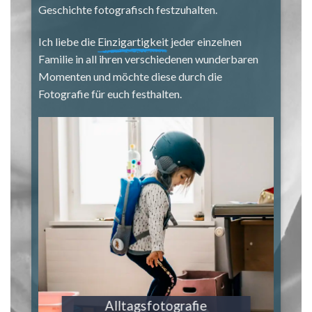
Geschichte fotografisch festzuhalten.
Ich liebe die
Einzigartigkeit
jeder einzelnen
Familie in all ihren verschiedenen wunderbaren
Momenten und möchte diese durch die
Fotografie für euch festhalten.
Wochenbett- & Babyfotografie
Schwangerschaftsbilder
Familienfotografie
Alltagsfotografie
Festreportage
Tragebilder
Einzelsession